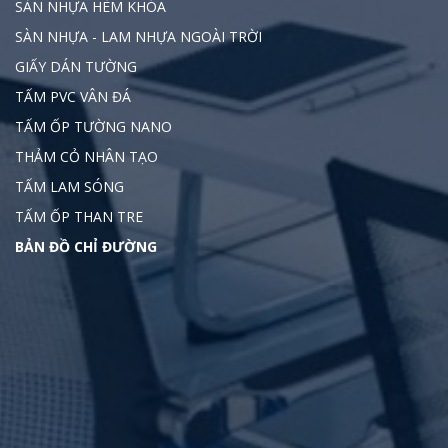
SÀN NHỰA HÈM KHÓA
SÀN NHỰA - LAM NHỰA NGOÀI TRỜI
GIẤY DÁN TƯỜNG
TẤM PVC VÂN ĐÁ
TẤM ỐP TƯỜNG NANO
THẢM CỎ NHÂN TẠO
TẤM LAM SÓNG
TẤM ỐP THAN TRE
BẢN ĐỒ CHỈ ĐƯỜNG