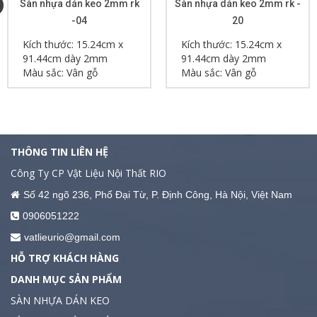
Sàn nhựa dán keo 2mm rk
Sàn nhựa dán keo 2mm rk -
-04
20
Kích thước: 15.24cm x
Kích thước: 15.24cm x
91.44cm dày 2mm
91.44cm dày 2mm
Màu sắc: Vân gỗ
Màu sắc: Vân gỗ
THÔNG TIN LIÊN HỆ
Công Ty CP Vật Liệu Nội Thất RIO
Số 42 ngõ 236, Phố Đại Từ, P. Định Công, Hà Nội, Việt Nam
0906051222
vatlieurio@gmail.com
HỖ TRỢ KHÁCH HÀNG
DANH MỤC SẢN PHẨM
SÀN NHỰA DÁN KEO