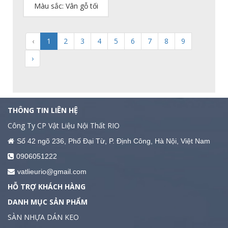
Màu sắc: Vân gỗ tối
nồm.
Chống cong vênh, co rút, biến dạng trong quá
trình sử dụng.
‹
1
2
3
4
5
6
7
8
9
Có khả năng chống mối mọt hiệu quả.
›
Kiểu dáng vân gỗ sang trọng, hiện đại, đa dạng
màu sắc, họa tiết và thân thiện với môi trường.
Độ bền cao, có thể lên tới 20 - 30 năm.
THÔNG TIN LIÊN HỆ
Thi công nhanh chóng, tháo lắp dễ dàng.
Công Ty CP Vật Liệu Nội Thất RIO
Số 42 ngõ 236, Phố Đại Từ, P. Định Công, Hà Nội, Việt Nam
0906051222
vatlieurio@gmail.com
HỖ TRỢ KHÁCH HÀNG
DANH MỤC SẢN PHẨM
SÀN NHỰA DÁN KEO