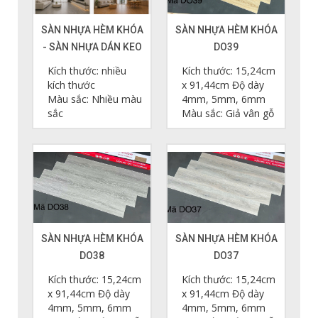
SÀN NHỰA HÈM KHÓA
SÀN NHỰA HÈM KHÓA
- SÀN NHỰA DÁN KEO
DO39
Kích thước: nhiều
Kích thước: 15,24cm
Cấu tạo 5 lớp của sàn nhựa hèm khóa RIO
kích thước
x 91,44cm Độ dày
Màu sắc: Nhiều màu
4mm, 5mm, 6mm
Hệ thống hèm khóa được thiết kế ở hai mép của tấm
sắc
Màu sắc: Giả vân gỗ
ván sàn bao gồm các hèm âm và dương tạo tính liên
kết chắc chắn giữa các tấm ván sàn thành một khối
nhất định.
2. Độ dày và thông số kỹ thuật của sàn
nhựa hèm khóa RIO
Sàn nhựa hèm khóa 4mm được các chuyên gia đánh
SÀN NHỰA HÈM KHÓA
SÀN NHỰA HÈM KHÓA
giá là độ dày tiêu chuẩn, có khả năng chịu được tốt
DO38
DO37
các tác động ngoại lực, tương đương với chỉ số AC4
Kích thước: 15,24cm
Kích thước: 15,24cm
- 4000+ đối với các sàn công nghiệp thông thường.
x 91,44cm Độ dày
x 91,44cm Độ dày
Đảm bảo đủ tiêu chuẩn, phù hợp lắp đặt ở các vị trí
4mm, 5mm, 6mm
4mm, 5mm, 6mm
có mật độ đi lại đông, chịu được ma sát cao.