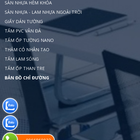
SÀN NHỰA HÈM KHÓA
SÀN NHỰA - LAM NHỰA NGOÀI TRỜI
GIẤY DÁN TƯỜNG
TẤM PVC VÂN ĐÁ
TẤM ỐP TƯỜNG NANO
THẢM CỎ NHÂN TẠO
TẤM LAM SÓNG
Sàn nhựa RIO phù hợp lắp đặt ở mọi vị trí không gian
TẤM ỐP THAN TRE
nội thất
BẢN ĐỒ CHỈ ĐƯỜNG
4. Ứng dụng sàn nhựa có hèm khóa
RIO
Sàn nhựa khóa hèm RIO sở hữu nhiều ưu điểm vượt
trội giúp khách hàng không còn lo ngại sợ sàn bị
ẩm mốc, ngấm nước gây phồng rộp, cong vênh, hoặc
mối mọt trong suốt quá trình sử dụng. Hay muốn lắp
sàn gỗ cho cả căn nhà nhưng giá thành các loại sàn