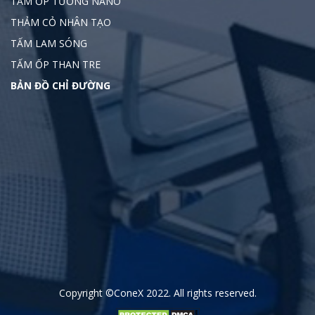
TẤM ỐP TƯỜNG NANO
THẢM CỎ NHÂN TẠO
TẤM LAM SÓNG
TẤM ỐP THAN TRE
BẢN ĐỒ CHỈ ĐƯỜNG
Copyright
©ConeX 2022
. All rights reserved.