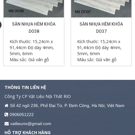
SÀN NHỰA HÈM KHÓA
SÀN NHỰA HÈM KHÓA
DO38
DO37
Kích thước: 15,24cm x
Kích thước: 15,24cm x
91,44cm Độ dày 4mm,
91,44cm Độ dày 4mm,
5mm, 6mm
5mm, 6mm
Màu sắc: Giả vân gỗ
Màu sắc: Giả vân gỗ
THÔNG TIN LIÊN HỆ
Công Ty CP Vật Liệu Nội Thất RIO
Số 42 ngõ 236, Phố Đại Từ, P. Định Công, Hà Nội, Việt Nam
0906051222
vatlieurio@gmail.com
HỖ TRỢ KHÁCH HÀNG