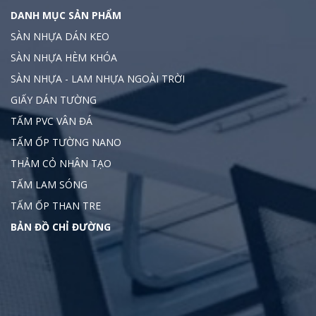
DANH MỤC SẢN PHẨM
SÀN NHỰA DÁN KEO
SÀN NHỰA HÈM KHÓA
SÀN NHỰA - LAM NHỰA NGOÀI TRỜI
GIẤY DÁN TƯỜNG
TẤM PVC VÂN ĐÁ
TẤM ỐP TƯỜNG NANO
THẢM CỎ NHÂN TẠO
TẤM LAM SÓNG
TẤM ỐP THAN TRE
BẢN ĐỒ CHỈ ĐƯỜNG