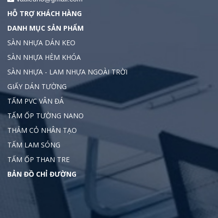
HỖ TRỢ KHÁCH HÀNG
DANH MỤC SẢN PHẨM
SÀN NHỰA DÁN KEO
SÀN NHỰA HÈM KHÓA
SÀN NHỰA - LAM NHỰA NGOÀI TRỜI
GIẤY DÁN TƯỜNG
TẤM PVC VÂN ĐÁ
TẤM ỐP TƯỜNG NANO
THẢM CỎ NHÂN TẠO
TẤM LAM SÓNG
TẤM ỐP THAN TRE
BẢN ĐỒ CHỈ ĐƯỜNG