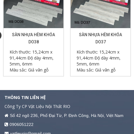
SÀN NHỰA HÈM KHÓA
SÀN NHỰA HÈM KHÓA
DO38
DO37
Kích thước: 15,24cm x
Kích thước: 15,24cm x
91,44cm Độ dày 4mm,
91,44cm Độ dày 4mm,
5mm, 6mm
5mm, 6mm
Màu sắc: Giả vân gỗ
Màu sắc: Giả vân gỗ
THÔNG TIN LIÊN HỆ
Công Ty CP Vật Liệu Nội Thất RIO
Số 42 ngõ 236, Phố Đại Từ, P. Định Công, Hà Nội, Việt Nam
0906051222
vatlieurio@gmail.com