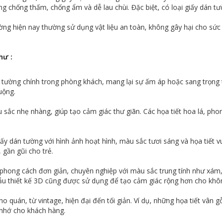
ng chống thấm, chống ẩm và dễ lau chùi. Đặc biệt, có loại giấy dán 
ường hiện nay thường sử dụng vật liệu an toàn, không gây hại cho sức
hư :
tường chính trong phòng khách, mang lại sự ấm áp hoặc sang trọng tù
uộng.
ắc nhẹ nhàng, giúp tạo cảm giác thư giãn. Các họa tiết hoa lá, pho
 dán tường với hình ảnh hoạt hình, màu sắc tươi sáng và họa tiết vui 
 gần gũi cho trẻ.
phong cách đơn giản, chuyên nghiệp với màu sắc trung tính như xám,
mẫu thiết kế 3D cũng được sử dụng để tạo cảm giác rộng hơn cho khôn
 quán, từ vintage, hiện đại đến tối giản. Ví dụ, những họa tiết vân g
 nhớ cho khách hàng.