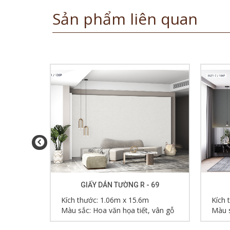
Sản phẩm liên quan
 70
GIẤY DÁN TƯỜNG R - 69
Kích thước: 1.06m x 15.6m
Kích 
 vân gỗ
Màu sắc: Hoa văn họa tiết, vân gỗ
Màu s