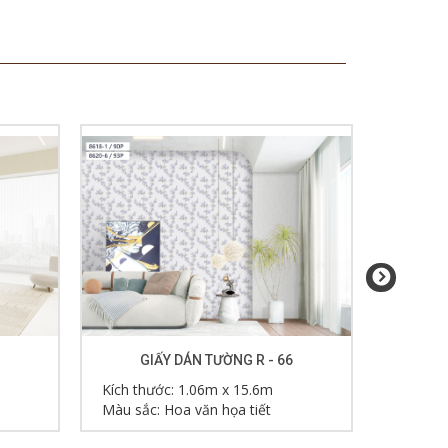
GIẤY DÁN TƯỜNG R - 66
GI
Kích thước: 1.06m x 15.6m
Kích th
Màu sắc: Hoa văn họa tiết
Màu sắc