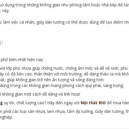
sử dụng trong những không gian như phòng tắm hoặc nhà bếp để tă
 này.
 làm việc cá nhân, giấy dán tường có thể được dùng để tạo điểm nhấ
 :
 phổ biến nhất hiện nay
ất, với lớp phủ nhựa giúp chống nước, chống ẩm mốc và dễ vệ sinh, ph
ày có độ bền cao, thân thiện với môi trường, dễ dàng tháo ra mà kh
bật, giúp không gian trở nên ấn tượng và sống động hơn.
dùng trong các không gian mang phong cách quý phái, sang trọng.
trí không gian một cách dễ dàng và linh hoạt
ng
uy tín, chất lượng cao? Hãy đến ngay với
Nội thất RIO
để mua hàng
ân phối các loại sàn nhựa, lam nhựa, tấm ốp tường, Giấy dán tường, t
nghiệp.