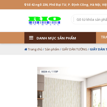
Số 42 ngõ 236, Phố Đại Từ, P. Định Công, Hà Nội, Vi
TR
DANH MỤC SẢN PHẨM
Trang chủ
/
Sản phẩm
/
GIẤY DÁN TƯỜNG
/
GIẤY DÁN 