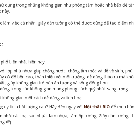
sử dụng trong những không gian như phòng tắm hoặc nhà bếp để tă
 này.
 làm việc cá nhân, giấy dán tường có thể được dùng để tạo điểm nhấ
 :
 phổ biến nhất hiện nay
ất, với lớp phủ nhựa giúp chống nước, chống ẩm mốc và dễ vệ sinh, ph
ày có độ bền cao, thân thiện với môi trường, dễ dàng tháo ra mà kh
bật, giúp không gian trở nên ấn tượng và sống động hơn.
dùng trong các không gian mang phong cách quý phái, sang trọng.
trí không gian một cách dễ dàng và linh hoạt
ng
uy tín, chất lượng cao? Hãy đến ngay với
Nội thất RIO
để mua hàng
ân phối các loại sàn nhựa, lam nhựa, tấm ốp tường, Giấy dán tường, t
nghiệp.