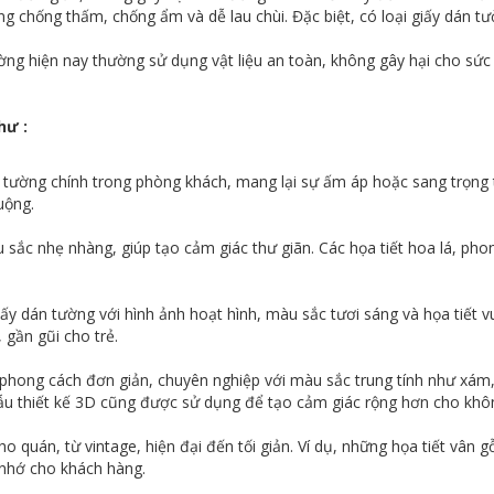
ng chống thấm, chống ẩm và dễ lau chùi. Đặc biệt, có loại giấy dán 
ường hiện nay thường sử dụng vật liệu an toàn, không gây hại cho sức
hư :
tường chính trong phòng khách, mang lại sự ấm áp hoặc sang trọng tù
uộng.
ắc nhẹ nhàng, giúp tạo cảm giác thư giãn. Các họa tiết hoa lá, pho
 dán tường với hình ảnh hoạt hình, màu sắc tươi sáng và họa tiết vui 
 gần gũi cho trẻ.
phong cách đơn giản, chuyên nghiệp với màu sắc trung tính như xám,
mẫu thiết kế 3D cũng được sử dụng để tạo cảm giác rộng hơn cho khôn
 quán, từ vintage, hiện đại đến tối giản. Ví dụ, những họa tiết vân g
 nhớ cho khách hàng.