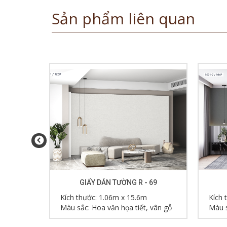
Sản phẩm liên quan
 70
GIẤY DÁN TƯỜNG R - 69
Kích thước: 1.06m x 15.6m
Kích 
 vân gỗ
Màu sắc: Hoa văn họa tiết, vân gỗ
Màu s