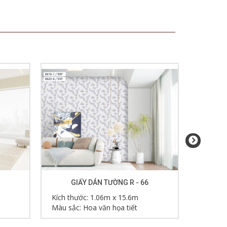
GIẤY DÁN TƯỜNG R - 66
GI
Kích thước: 1.06m x 15.6m
Kích th
Màu sắc: Hoa văn họa tiết
Màu sắc