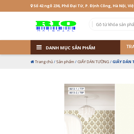
Số 42 ngõ 236, Phố Đại Từ, P. Định Công, Hà Nội, Vi
TR
DANH MỤC SẢN PHẨM
Trang chủ
/
Sản phẩm
/
GIẤY DÁN TƯỜNG
/
GIẤY DÁN 