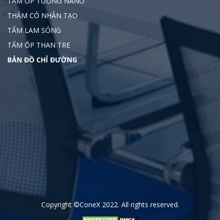
TẤM ỐP TƯỜNG NANO
THẢM CỎ NHÂN TẠO
TẤM LAM SÓNG
TẤM ỐP THAN TRE
BẢN ĐỒ CHỈ ĐƯỜNG
Copyright
©ConeX 2022
. All rights reserved.