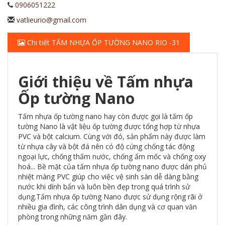
0906051222
vatlieurio@gmail.com
Chi tiết TẤM NHỰA ỐP TƯỜNG NANO RIO -31
Giới thiệu về Tấm nhựa
Ốp tường Nano
Tấm nhựa ốp tường nano hay còn được gọi là tấm ốp
tường Nano là vật liệu ốp tường được tổng hợp từ nhựa
PVC và bột calcium. Cùng với đó, sản phẩm này được làm
từ nhựa cây và bột đá nên có độ cứng chống tác động
ngoại lực, chống thấm nước, chống ẩm mốc và chống oxy
hoá... Bề mặt của tấm nhựa ốp tường nano được dán phủ
nhiệt màng PVC giúp cho việc vệ sinh sàn dễ dàng bằng
nước khi dính bẩn và luôn bền đẹp trong quá trình sử
dụng.Tấm nhựa ốp tường Nano được sử dụng rộng rãi ở
nhiều gia đình, các công trình dân dụng và cơ quan văn
phòng trong những năm gần đây.