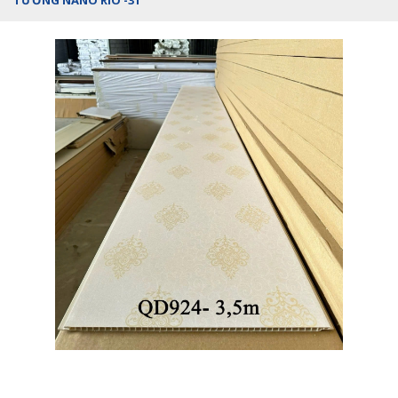
TƯỜNG NANO RIO -31