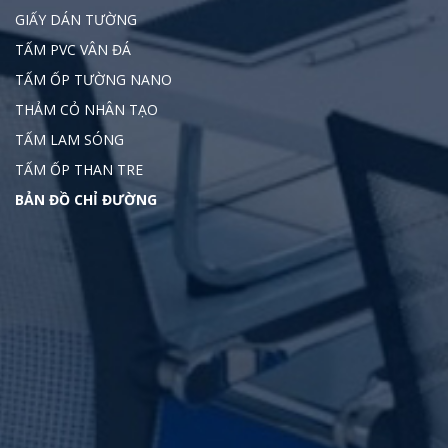
GIẤY DÁN TƯỜNG
TẤM PVC VÂN ĐÁ
TẤM ỐP TƯỜNG NANO
THẢM CỎ NHÂN TẠO
TẤM LAM SÓNG
TẤM ỐP THAN TRE
BẢN ĐỒ CHỈ ĐƯỜNG