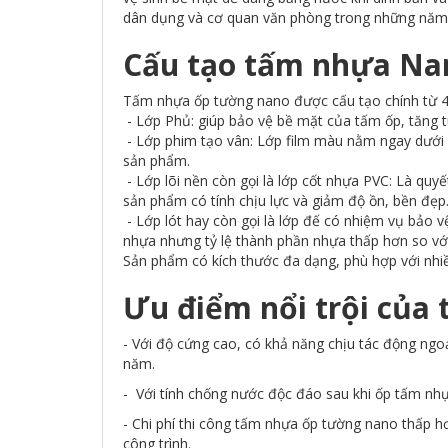
dân dụng và cơ quan văn phòng trong những năm
Cấu tạo tấm nhựa Na
Tấm nhựa ốp tường nano được cấu tạo chính từ 4
- Lớp Phủ: giúp bảo vệ bề mặt của tấm ốp, tăng 
- Lớp phim tạo vân: Lớp film màu nằm ngay dưới l
sản phẩm.
- Lớp lõi nền còn gọi là lớp cốt nhựa PVC: Là quy
sản phẩm có tính chịu lực và giảm độ ồn, bền đẹp
- Lớp lót hay còn gọi là lớp đế có nhiệm vụ bảo
nhựa nhưng tỷ lệ thành phần nhựa thấp hơn so với
Sản phẩm có kích thước đa dạng, phù hợp với nhiề
Ưu điểm nổi trội của
- Với độ cứng cao, có khả năng chịu tác động ngo
năm.
- Với tính chống nước độc đáo sau khi ốp tấm nh
- Chi phí thi công tấm nhựa ốp tường nano thấp h
công trình.