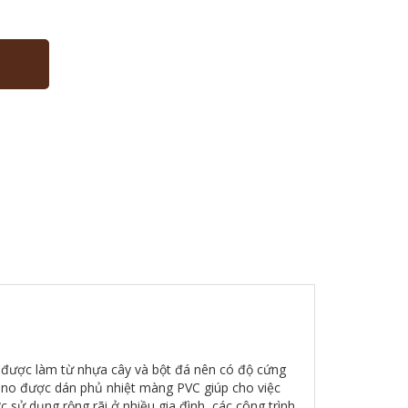
y được làm từ nhựa cây và bột đá nên có độ cứng
ano được dán phủ nhiệt màng PVC giúp cho việc
sử dụng rộng rãi ở nhiều gia đình, các công trình