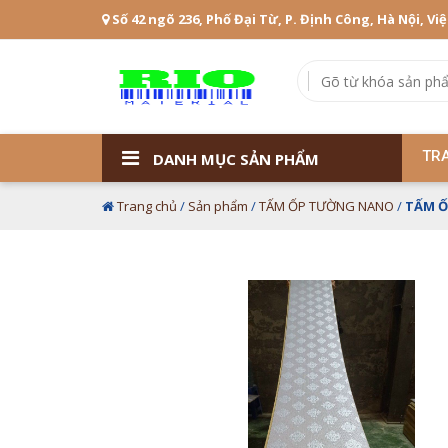
Số 42 ngõ 236, Phố Đại Từ, P. Định Công, Hà Nội, Vi
TR
DANH MỤC SẢN PHẨM
Trang chủ
/
Sản phẩm
/
TẤM ỐP TƯỜNG NANO
/
TẤM Ố