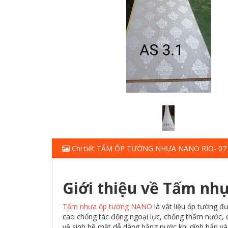
Chi tiết TẤM ỐP TƯỜNG NHỰA NANO RIO- 07
Giới thiệu về Tấm n
Tấm nhựa ốp tường NANO
là vật liệu ốp tường 
cao chống tác động ngoại lực, chống thấm nước,
vệ sinh bề mặt dễ dàng bằng nước khi dính bẩn và