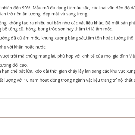
tự nhiên đến 90%. Mẫu mã đa dạng từ màu sắc, các loại vân đến độ 
ian trở nên ấn tượng, đẹp mắt và sang trọng.
óng, không tạo ra nhiều bụi bẩn như các vật liệu khác. Bề mặt sản phẩ
 bê tông cũ, hỏng, bong tróc sơn hay thậm trí là ẩm mốc.
ư tường đã cũ ẩm mốc, khung xương bằng sát,tấm tôn hoặc tường thô 
nhẹ với khăn hoặc nước.
vượt trội mà chúng mang lại, phù hợp với kinh tế của mọi gia đình V
tương đối cao.
hạn chế bắt lửa, kéo dài thời gian cháy lây lan sang các khu vực xun
 lượng với 10 năm hoạt động trong ngành vật liệu trang trí nội thất