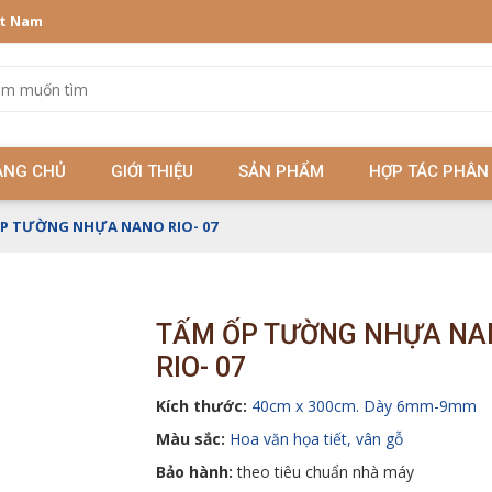
ệt Nam
ANG CHỦ
GIỚI THIỆU
SẢN PHẨM
HỢP TÁC PHÂN
P TƯỜNG NHỰA NANO RIO- 07
TẤM ỐP TƯỜNG NHỰA NA
RIO- 07
Kích thước:
40cm x 300cm. Dày 6mm-9mm
Màu sắc:
Hoa văn họa tiết, vân gỗ
Bảo hành:
theo tiêu chuẩn nhà máy