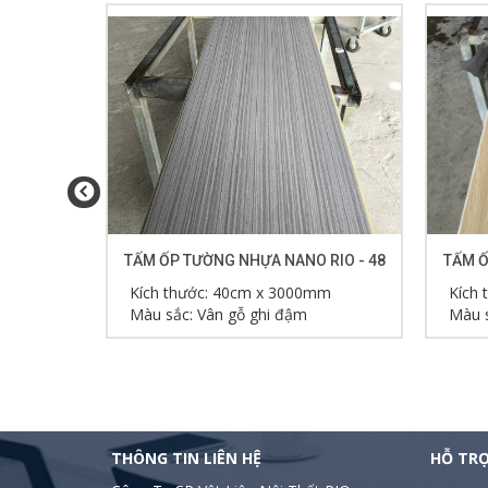
RIO - 49
TẤM ỐP TƯỜNG NHỰA NANO RIO - 48
TẤM Ố
mm
Kích thước: 40cm x 3000mm
Kích
Màu sắc: Vân gỗ ghi đậm
Màu s
THÔNG TIN LIÊN HỆ
HỖ TR