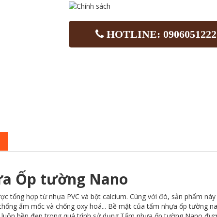
HOTLINE: 0906051222
hựa Ốp tường Nano
được tổng hợp từ nhựa PVC và bột calcium. Cùng với đó, sản phẩm nà
 chống ẩm mốc và chống oxy hoá... Bề mặt của tấm nhựa ốp tường n
 luôn bền đẹp trong quá trình sử dụng.Tấm nhựa ốp tường Nano được 