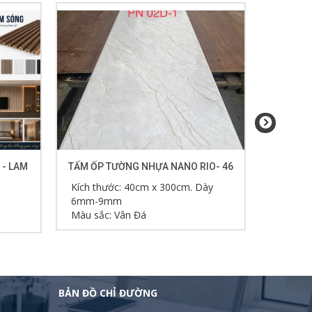
 - LAM
TẤM ỐP TƯỜNG NHỰA NANO RIO- 46
TẤM ỐP 
Kích thước: 40cm x 300cm. Dày
Kích th
6mm-9mm
6mm-9
Màu sắc: Vân Đá
Màu sắc
BẢN ĐỒ CHỈ ĐƯỜNG