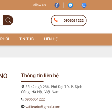
Follow Us
0906051222
 PHỐI
TIN TỨC
LIÊN HỆ
NO
Thông tin liên hệ
Số 42 ngõ 236, Phố Đại Từ, P. Định
Công, Hà Nội, Việt Nam
0906051222
vatlieurio@gmail.com