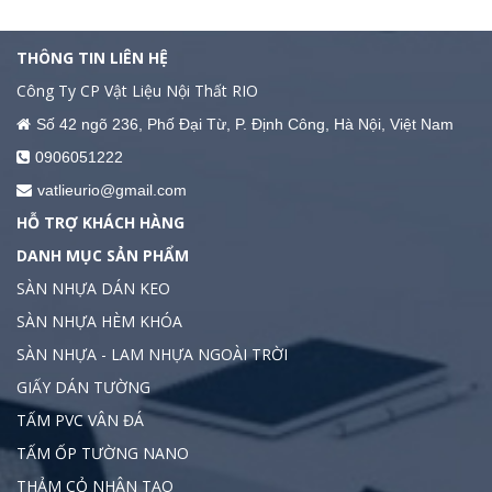
THÔNG TIN LIÊN HỆ
Công Ty CP Vật Liệu Nội Thất RIO
Số 42 ngõ 236, Phố Đại Từ, P. Định Công, Hà Nội, Việt Nam
0906051222
vatlieurio@gmail.com
HỖ TRỢ KHÁCH HÀNG
DANH MỤC SẢN PHẨM
SÀN NHỰA DÁN KEO
SÀN NHỰA HÈM KHÓA
SÀN NHỰA - LAM NHỰA NGOÀI TRỜI
GIẤY DÁN TƯỜNG
TẤM PVC VÂN ĐÁ
TẤM ỐP TƯỜNG NANO
THẢM CỎ NHÂN TẠO