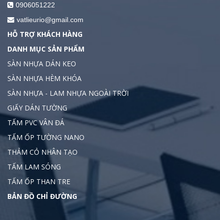
0906051222
vatlieurio@gmail.com
HỖ TRỢ KHÁCH HÀNG
DANH MỤC SẢN PHẨM
SÀN NHỰA DÁN KEO
SÀN NHỰA HÈM KHÓA
SÀN NHỰA - LAM NHỰA NGOÀI TRỜI
GIẤY DÁN TƯỜNG
TẤM PVC VÂN ĐÁ
TẤM ỐP TƯỜNG NANO
THẢM CỎ NHÂN TẠO
TẤM LAM SÓNG
TẤM ỐP THAN TRE
BẢN ĐỒ CHỈ ĐƯỜNG