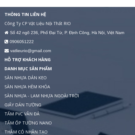
THÔNG TIN LIÊN HỆ
Công Ty CP Vật Liệu Nội Thất RIO
Số 42 ngõ 236, Phố Đại Từ, P. Định Công, Hà Nội, Việt Nam
0906051222
vatlieurio@gmail.com
HỖ TRỢ KHÁCH HÀNG
DANH MỤC SẢN PHẨM
SÀN NHỰA DÁN KEO
SÀN NHỰA HÈM KHÓA
SÀN NHỰA - LAM NHỰA NGOÀI TRỜI
GIẤY DÁN TƯỜNG
TẤM PVC VÂN ĐÁ
TẤM ỐP TƯỜNG NANO
THẢM CỎ NHÂN TẠO