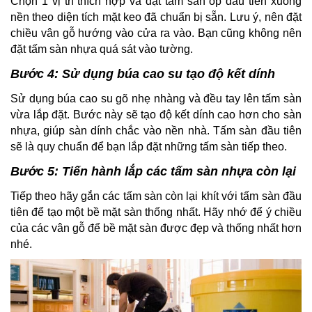
Chọn 1 vị trí thích hợp và đặt tấm sàn ốp đầu tiên xuống
nền theo diện tích mặt keo đã chuẩn bị sẵn. Lưu ý, nên đặt
chiều vân gỗ hướng vào cửa ra vào. Bạn cũng không nên
đặt tấm sàn nhựa quá sát vào tường.
Bước 4: Sử dụng búa cao su tạo độ kết dính
Sử dụng búa cao su gõ nhẹ nhàng và đều tay lên tấm sàn
vừa lắp đặt. Bước này sẽ tạo độ kết dính cao hơn cho sàn
nhựa, giúp sàn dính chắc vào nền nhà. Tấm sàn đầu tiên
sẽ là quy chuẩn để bạn lắp đặt những tấm sàn tiếp theo.
Bước 5: Tiến hành lắp các tấm sàn nhựa còn lại
Tiếp theo hãy gắn các tấm sàn còn lại khít với tấm sàn đầu
tiên để tạo một bề mặt sàn thống nhất. Hãy nhớ để ý chiều
của các vân gỗ để bề mặt sàn được đẹp và thống nhất hơn
nhé.