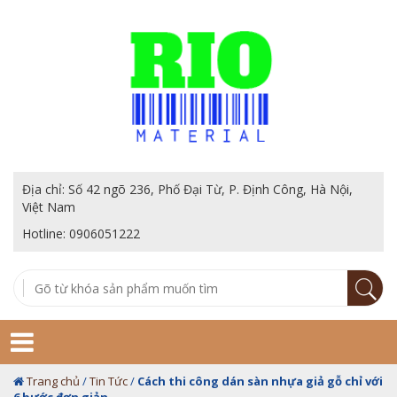
Địa chỉ: Số 42 ngõ 236, Phố Đại Từ, P. Định Công, Hà Nội,
Việt Nam
Hotline: 0906051222
Trang chủ
/
Tin Tức
/
Cách thi công dán sàn nhựa giả gỗ chỉ với