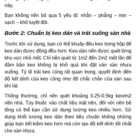
này.
Bạn không nên bỏ qua 5 yếu tố: nhẵn – phẳng – mịn –
sạch – khô tuyệt đối.
Bước 2: Chuẩn bị keo dán và trát xuống sàn nhà
Trước khi sử dụng, bạn có thể khuấy đều keo trong hộp để
keo dán được đồng đều hơn. Keo dán nên được quét từng
khu vực nhỏ một. Chỉ nên quét từ 1m2 đến 2m2 một lần để
đảm bảo keo không bị khô quá khi đặt ván sàn nhựa
xuống. Tỷ lệ trát keo cũng rất quan trọng, quyết định đến
độ kết dính của keo cũng như độ chắc chắn của sàn sau
khi lát.
Thông thường, chỉ nên quét khoảng 0.25-0.5kg keo/m2
nền nhà. Tùy thuộc vào chất liệu mặt nền, đối với nền bê
tông có thể bạn cần sử dụng lượng keo nhiều hơn. Sử
dụng khối lượng keo dán theo tiêu chuẩn không những
giúp bạn tiết kiệm keo hơn mà còn tạo độ kết dính tốt nhất
cho sàn nhựa.