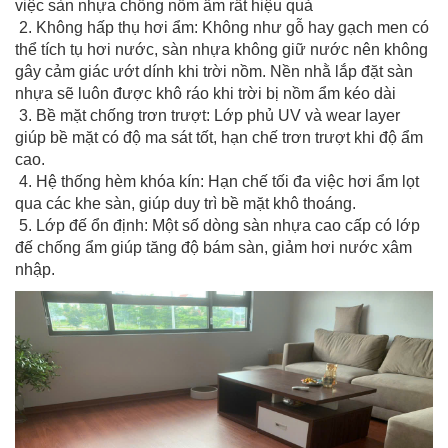
việc sàn nhựa chống nồm ẩm rất hiệu quả
2. Không hấp thụ hơi ẩm: Không như gỗ hay gạch men có
thể tích tụ hơi nước, sàn nhựa không giữ nước nên không
gây cảm giác ướt dính khi trời nồm. Nền nhằ lắp đặt sàn
nhựa sẽ luôn được khô ráo khi trời bị nồm ẩm kéo dài
3. Bề mặt chống trơn trượt: Lớp phủ UV và wear layer
giúp bề mặt có độ ma sát tốt, hạn chế trơn trượt khi độ ẩm
cao.
4. Hệ thống hèm khóa kín: Hạn chế tối đa việc hơi ẩm lọt
qua các khe sàn, giúp duy trì bề mặt khô thoáng.
5. Lớp đế ổn định: Một số dòng sàn nhựa cao cấp có lớp
đế chống ẩm giúp tăng độ bám sàn, giảm hơi nước xâm
nhập.