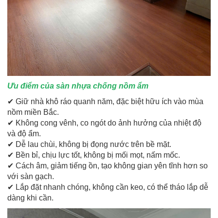
Ưu điểm của sàn nhựa chống nồm ẩm
✔ Giữ nhà khô ráo quanh năm, đặc biệt hữu ích vào mùa
nồm miền Bắc.
✔ Không cong vênh, co ngót do ảnh hưởng của nhiệt độ
và độ ẩm.
✔ Dễ lau chùi, không bị đọng nước trên bề mặt.
✔ Bền bỉ, chịu lực tốt, không bị mối mọt, nấm mốc.
✔ Cách âm, giảm tiếng ồn, tạo không gian yên tĩnh hơn so
với sàn gạch.
✔ Lắp đặt nhanh chóng, không cần keo, có thể tháo lắp dễ
dàng khi cần.