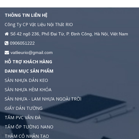
THÔNG TIN LIÊN HỆ
Công Ty CP Vật Liệu Nội Thất RIO
Số 42 ngõ 236, Phố Đại Từ, P. Định Công, Hà Nội, Việt Nam
0906051222
vatlieurio@gmail.com
HỖ TRỢ KHÁCH HÀNG
DANH MỤC SẢN PHẨM
SÀN NHỰA DÁN KEO
SÀN NHỰA HÈM KHÓA
SÀN NHỰA - LAM NHỰA NGOÀI TRỜI
GIẤY DÁN TƯỜNG
TẤM PVC VÂN ĐÁ
TẤM ỐP TƯỜNG NANO
THẢM CỎ NHÂN TẠO