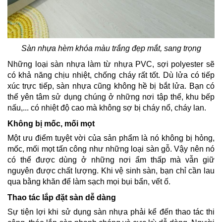
Sàn nhựa hèm khóa màu trắng đẹp mắt, sang trọng
Những loại sàn nhựa làm từ nhựa PVC, sợi polyester sẽ
có khả năng chịu nhiệt, chống cháy rất tốt. Dù lửa có tiếp
xúc trực tiếp, sàn nhựa cũng không hề bị bắt lửa. Bạn có
thể yên tâm sử dụng chúng ở những nơi tập thể, khu bếp
nấu,... có nhiệt độ cao mà không sợ bị cháy nổ, cháy lan.
Không bị mốc, mối mọt
Một ưu điểm tuyệt vời của sản phẩm là nó không bị hỏng,
mốc, mối mọt tấn công như những loại sàn gỗ. Vậy nên nó
có thể được dùng ở những nơi ẩm thấp mà vẫn giữ
nguyên được chất lượng. Khi vệ sinh sàn, bạn chỉ cần lau
qua bằng khăn để làm sạch mọi bụi bẩn, vết ố.
Thao tác lắp đặt sàn dễ dàng
Sự tiện lợi khi sử dụng sàn nhựa phải kể đến thao tác thi