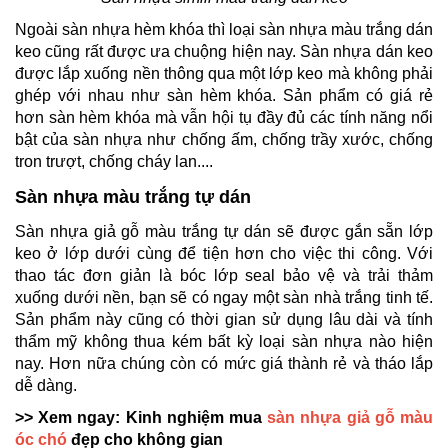
Ngoài sàn nhựa hèm khóa thì loại sàn nhựa màu trắng dán
keo cũng rất được ưa chuộng hiện nay. Sàn nhựa dán keo
được lắp xuống nền thông qua một lớp keo mà không phải
ghép với nhau như sàn hèm khóa. Sản phẩm có giá rẻ
hơn sàn hèm khóa mà vẫn hội tụ đầy đủ các tính năng nổi
bật của sàn nhựa như chống ấm, chống trầy xước, chống
tron trượt, chống cháy lan....
Sàn nhựa màu trắng tự dán
Sàn nhựa giả gỗ màu trắng tự dán sẽ được gắn sẵn lớp
keo ở lớp dưới cùng để tiện hơn cho việc thi công. Với
thao tác đơn giản là bóc lớp seal bảo vệ và trải thảm
xuống dưới nền, bạn sẽ có ngay một sàn nhà trắng tinh tế.
Sản phẩm này cũng có thời gian sử dụng lâu dài và tính
thẩm mỹ không thua kém bất kỳ loại sàn nhựa nào hiện
nay. Hơn nữa chúng còn có mức giá thành rẻ và tháo lắp
dễ dàng.
>> Xem ngay: Kinh nghiệm mua
sàn nhựa giả gỗ màu
óc chó
đẹp cho không gian