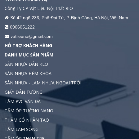
Công Ty CP Vật Liệu Nội Thất RIO
Số 42 ngõ 236, Phố Đại Từ, P. Định Công, Hà Nội, Việt Nam
0906051222
vatlieurio@gmail.com
HỖ TRỢ KHÁCH HÀNG
DANH MỤC SẢN PHẨM
SÀN NHỰA DÁN KEO
SÀN NHỰA HÈM KHÓA
SÀN NHỰA - LAM NHỰA NGOÀI TRỜI
GIẤY DÁN TƯỜNG
TẤM PVC VÂN ĐÁ
TẤM ỐP TƯỜNG NANO
THẢM CỎ NHÂN TẠO
TẤM LAM SÓNG
TẤM ỐP THAN TRE