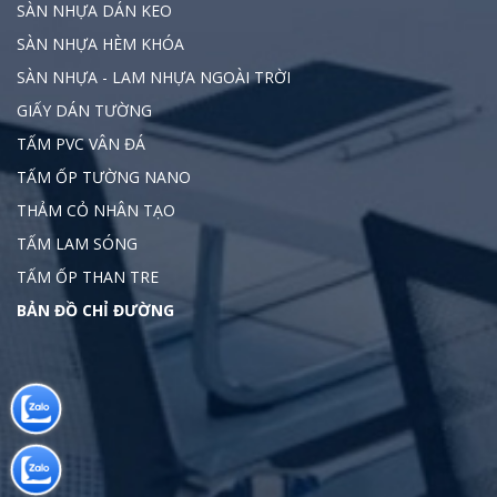
SÀN NHỰA DÁN KEO
SÀN NHỰA HÈM KHÓA
SÀN NHỰA - LAM NHỰA NGOÀI TRỜI
GIẤY DÁN TƯỜNG
TẤM PVC VÂN ĐÁ
TẤM ỐP TƯỜNG NANO
THẢM CỎ NHÂN TẠO
TẤM LAM SÓNG
TẤM ỐP THAN TRE
BẢN ĐỒ CHỈ ĐƯỜNG