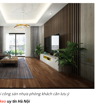
thi công sàn nhựa phòng khách cần lưu ý
 keo
uy tín Hà Nội