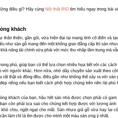
hững điều gì? Hãy cùng
Nội thất RIO
tìm hiểu ngay trong bài v
phòng khách
 thân thiện, gần gũi, vừa hiện đại lại mang tính cổ điển và tạ
. Nếu như sàn gỗ mang đến một không gian đẳng cấp thì sàn nhự
ó khả năng tài chính vừa phải với mức thu nhập tầm trung mà vẫ
ng phú, giúp bạn có thể lựa chọn nhiều họa tiết với các cách t
ặp với người khác. Hơn nữa, nhờ dây chuyền sản xuất theo cô
u rất thật và đồng đều, điều gần như không thể xảy ra với sàn
ẹp riêng nếu bạn biết cách phối hợp chúng trên nền lát phù
hòng khách của bạn, hầu hết sàn nhà được chọn phải có gam 
ỗ bạn còn phải lựa sao cho chúng kết hợp được với lượng ánh
khó chịu, ngột ngạt cho mắt. Sàn nhựa giả gỗ vừa hay lại c
 cần làm chỉ là tìm được cho mình một màu sàn ưng ý nhất.