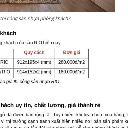
 thi công sàn nhựa phòng khách?
 khách
g khách của sàn RIO hiện nay:
Quy cách
Đơn giá
 RIO
912x195x4 (mm)
280.000đ/m2
a RIO
914x152x2 (mm)
180.000đ/m2
áo giá thi công sàn nhựa RIO
hách uy tín, chất lượng, giá thành rẻ
ả gỗ đã được bán rộng rãi. Tuy nhiên, khi lựa chọn mua hàng,
 vì thị trường cạnh tranh xuất hiện nhiều nơi bán sản phẩm 
u cầu mua và lắp đặt sàn nhựa giả gỗ cho phòng khách uy tí