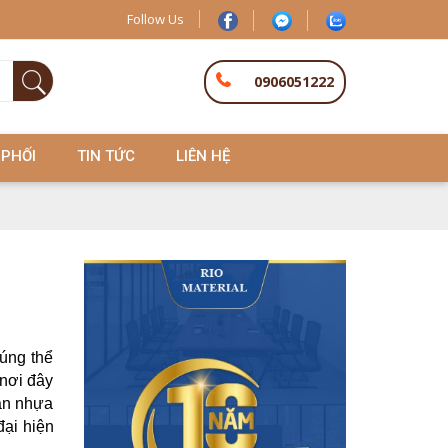
Follow Us
0906051222
 PHỐI
TIN TỨC
LIÊN HỆ
úng thể
 nơi đây
sàn nhựa
đại hiện