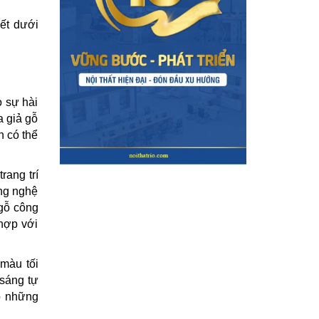
iết dưới
o sự hài
a giả gỗ
n có thể
rang trí
ng nghệ
 gỗ công
 hợp với
màu tối
 sáng tự
ó những