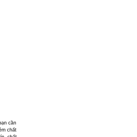
 bạn cần
kém chất
n, chất