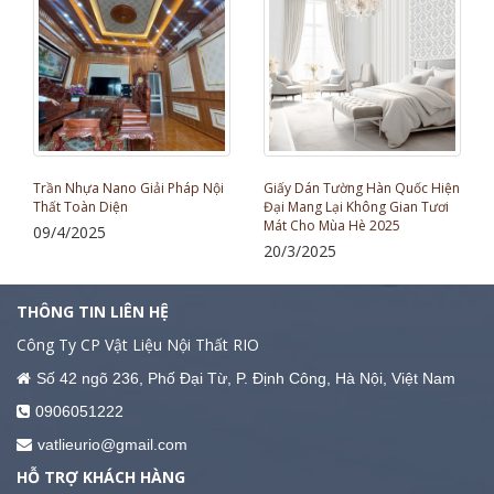
Giấy Dán Tường Hàn Quốc Hiện
Sàn Nhựa Chống Nồm Ẩm - Giải
Đại Mang Lại Không Gian Tươi
pháp tối ưu cho khí hậu ẩm ướt
Mát Cho Mùa Hè 2025
21/2/2025
20/3/2025
THÔNG TIN LIÊN HỆ
Công Ty CP Vật Liệu Nội Thất RIO
Số 42 ngõ 236, Phố Đại Từ, P. Định Công, Hà Nội, Việt Nam
0906051222
vatlieurio@gmail.com
HỖ TRỢ KHÁCH HÀNG