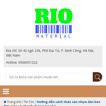
Địa chỉ: Số 42 ngõ 236, Phố Đại Từ, P. Định Công, Hà Nội,
Việt Nam
Hotline: 0906051222
Trang chủ
/
Tin Tức
/
Hướng dẫn cách tháo sàn nhựa dán keo