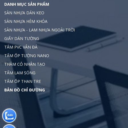
DANH MỤC SẢN PHẨM
SÀN NHỰA DÁN KEO
SÀN NHỰA HÈM KHÓA
SÀN NHỰA - LAM NHỰA NGOÀI TRỜI
GIẤY DÁN TƯỜNG
TẤM PVC VÂN ĐÁ
TẤM ỐP TƯỜNG NANO
THẢM CỎ NHÂN TẠO
TẤM LAM SÓNG
TẤM ỐP THAN TRE
BẢN ĐỒ CHỈ ĐƯỜNG