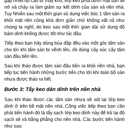
gặp nhiệt độ cao từ máy khò, lớp keo phía dưới mặt sàn sẽ
nở và chảy ra làm giảm sự kết dính của sàn và nền nhà.
Tuy Nhiên sau một thời gian sủ dụng việc bóc 1 tấm sàn ra
khỏi mặt nền cũng khá đơn giản chứ không vất vả như
chúng ta nghĩ, do keo sau một thời gian dài sử dụng độ
bám dính không được tốt như lúc đầu.
Tiếp theo bạn hãy dùng búa đập đều vào một góc tấm sàn
cho tới khi tấm sàn bị vênh lên, rồi dùng cây xúc cậy tấm
sàn đầu tiên lên.
Sau khi tháo được tấm sàn đầu tiên ra khỏi nền nhà, bạn
tiếp tục tiến hành những bước trên cho tới khi toàn bộ sàn
nhựa được tháo ra hết.
Bước 3: Tẩy keo dán dính trên nền nhà
Sau khi tháo được các tấm sàn nhựa sẽ sót lại lớp keo
dính ở trên bề mặt nền nhà. Công việc tiếp theo bạn cần
phải tiến hành đó là tẩy sạch lớp keo dính này để trả lại độ
sạch sẽ và bằng phẳng cho nền nhà. Các bước tiến hành
như sau: