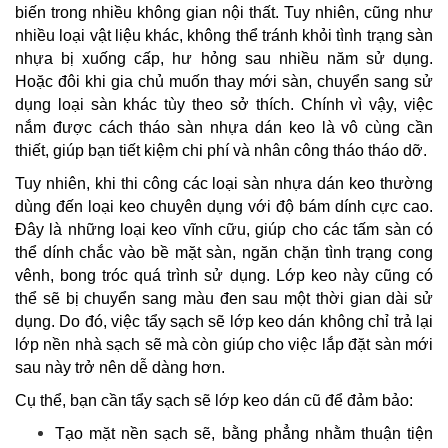
biến trong nhiều không gian nội thất. Tuy nhiên, cũng như
nhiều loại vật liệu khác, không thể tránh khỏi tình trạng sàn
nhựa bị xuống cấp, hư hỏng sau nhiều năm sử dụng.
Hoặc đôi khi gia chủ muốn thay mới sàn, chuyển sang sử
dụng loại sàn khác tùy theo sở thích. Chính vì vậy, việc
nắm được cách tháo sàn nhựa dán keo là vô cùng cần
thiết, giúp bạn tiết kiệm chi phí và nhân công tháo tháo dỡ.
Tuy nhiên, khi thi công các loại sàn nhựa dán keo thường
dùng đến loại keo chuyên dụng với độ bám dính cực cao.
Đây là những loại keo vĩnh cữu, giúp cho các tấm sàn có
thể dính chắc vào bề mặt sàn, ngăn chặn tình trạng cong
vênh, bong tróc quá trình sử dụng. Lớp keo này cũng có
thể sẽ bị chuyển sang màu đen sau một thời gian dài sử
dụng. Do đó, việc tẩy sạch sẽ lớp keo dán không chỉ trả lại
lớp nền nhà sạch sẽ mà còn giúp cho việc lắp đặt sàn mới
sau này trở nên dễ dàng hơn.
Cụ thể, bạn cần tẩy sạch sẽ lớp keo dán cũ để đảm bảo:
Tạo mặt nền sạch sẽ, bằng phẳng nhằm thuận tiện