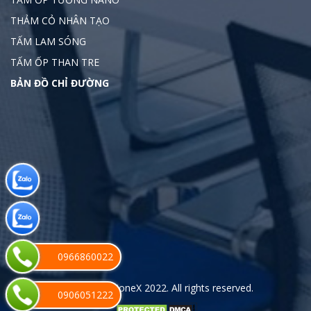
THẢM CỎ NHÂN TẠO
TẤM LAM SÓNG
TẤM ỐP THAN TRE
BẢN ĐỒ CHỈ ĐƯỜNG
0966860022
Copyright
©ConeX 2022
. All rights reserved.
0906051222