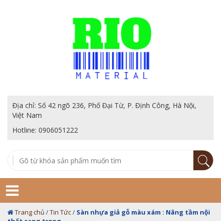
Địa chỉ: Số 42 ngõ 236, Phố Đại Từ, P. Định Công, Hà Nội,
Việt Nam
Hotline: 0906051222
Trang chủ
/
Tin Tức
/
Sàn nhựa giả gỗ màu xám : Nâng tầm nội