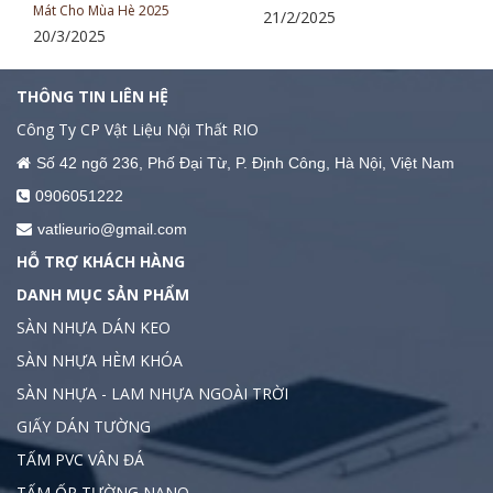
Mát Cho Mùa Hè 2025
21/2/2025
20/3/2025
THÔNG TIN LIÊN HỆ
Công Ty CP Vật Liệu Nội Thất RIO
Số 42 ngõ 236, Phố Đại Từ, P. Định Công, Hà Nội, Việt Nam
0906051222
vatlieurio@gmail.com
HỖ TRỢ KHÁCH HÀNG
DANH MỤC SẢN PHẨM
SÀN NHỰA DÁN KEO
SÀN NHỰA HÈM KHÓA
SÀN NHỰA - LAM NHỰA NGOÀI TRỜI
GIẤY DÁN TƯỜNG
TẤM PVC VÂN ĐÁ
TẤM ỐP TƯỜNG NANO