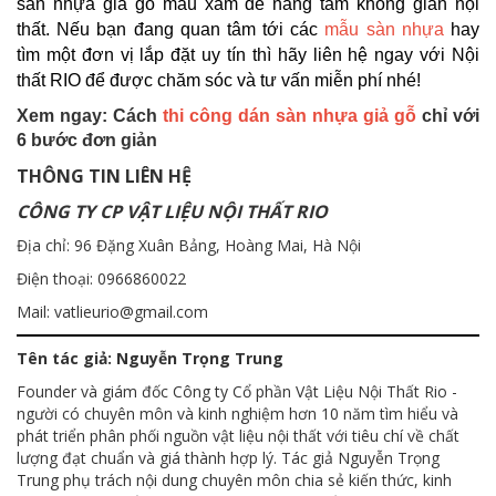
sàn nhựa giả gỗ màu xám để nâng tầm không gian nội
thất. Nếu bạn đang quan tâm tới các
mẫu sàn nhựa
hay
tìm một đơn vị lắp đặt uy tín thì hãy liên hệ ngay với Nội
thất RIO để được chăm sóc và tư vấn miễn phí nhé!
Xem ngay: Cách
thi công dán sàn nhựa giả gỗ
chỉ với
6 bước đơn giản
THÔNG TIN LIÊN HỆ
CÔNG TY CP VẬT LIỆU NỘI THẤT RIO
Địa chỉ: 96 Đặng Xuân Bảng, Hoàng Mai, Hà Nội
Điện thoại: 0966860022
Mail: vatlieurio@gmail.com
Tên tác giả: Nguyễn Trọng Trung
Founder và giám đốc Công ty Cổ phần Vật Liệu Nội Thất Rio -
người có chuyên môn và kinh nghiệm hơn 10 năm tìm hiểu và
phát triển phân phối nguồn vật liệu nội thất với tiêu chí về chất
lượng đạt chuẩn và giá thành hợp lý. Tác giả Nguyễn Trọng
Trung phụ trách nội dung chuyên môn chia sẻ kiến thức, kinh