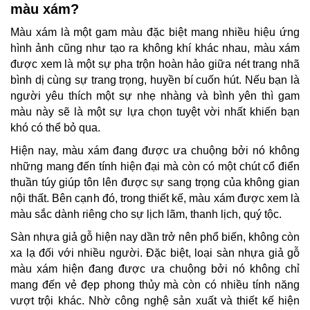
màu xám?
Màu xám là một gam màu đặc biệt mang nhiều hiệu ứng
hình ảnh cũng như tạo ra không khí khác nhau, màu xám
được xem là một sự pha trộn hoàn hảo giữa nét trang nhã
bình dị cùng sự trang trọng, huyền bí cuốn hút. Nếu bạn là
người yêu thích một sự nhẹ nhàng và bình yên thì gam
màu này sẽ là một sự lựa chọn tuyệt vời nhất khiến bạn
khó có thể bỏ qua.
Hiện nay, màu xám đang được ưa chuộng bởi nó không
những mang đến tính hiện đại mà còn có một chút cổ điển
thuần túy giúp tôn lên được sự sang trọng của không gian
nội thất. Bên cạnh đó, trong thiết kế, màu xám được xem là
màu sắc dành riêng cho sự lịch lãm, thanh lịch, quý tộc.
Sàn nhựa giả gỗ hiện nay dần trở nên phổ biến, không còn
xa lạ đối với nhiều người. Đặc biệt, loại sàn nhựa giả gỗ
màu xám hiện đang được ưa chuộng bởi nó không chỉ
mang đến vẻ đẹp phong thủy mà còn có nhiều tính năng
vượt trội khác. Nhờ công nghệ sản xuất và thiết kế hiện