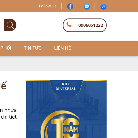
Follow Us
0906051222
 PHỐI
TIN TỨC
LIÊN HỆ
kế
àn nhựa
chi tiết