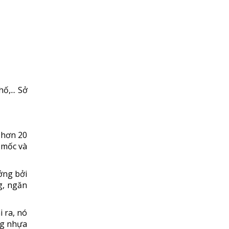
,... Sở
 hơn 20
 mốc và
ởng bởi
g, ngăn
 ra, nó
ng nhựa