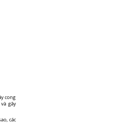
ây cong
o và gây
ao, các