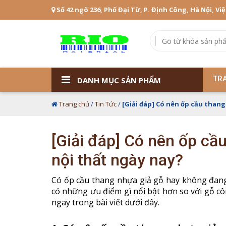
Số 42 ngõ 236, Phố Đại Từ, P. Định Công, Hà Nội, Vi
TR
DANH MỤC SẢN PHẨM
Trang chủ
/
Tin Tức
/
[Giải đáp] Có nên ốp cầu thang
[Giải đáp] Có nên ốp cầu
nội thất ngày nay?
Có ốp cầu thang nhựa giả gỗ hay không đang
có những ưu điểm gì nổi bật hơn so với gỗ c
ngay trong bài viết dưới đây.