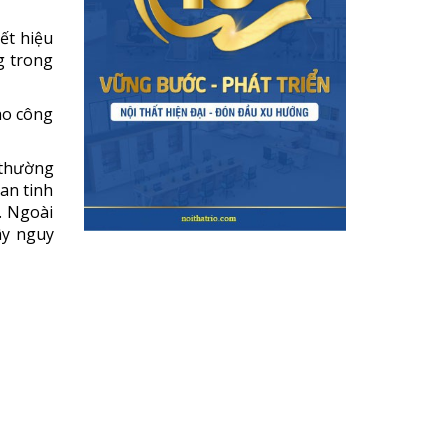
ết hiệu
g trong
ho công
 thường
ian tinh
. Ngoài
ây nguy