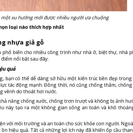
à một xu hướng mới được nhiều người ưa chuộng
họn loại nào thích hợp nhất
ang nhựa giả gỗ
phổ biến cho nhiều công trình như nhà ở, biệt thự, nhà phố
điểm nổi bật sau đây:
iệu quả
g, bạn có thể dễ dàng sở hữu một kiến trúc bền đẹp trong
à lực tác động mạnh. Đồng thời, nó cũng chống thấm, chống
g vênh do thoát hơi nước.
khả năng chống xước, chống trơn trượt và không bị ảnh hư
Điều này tạo ra một không gian sống an toàn và khô thoán
n với môi trường và an toàn cho sức khỏe con người. Ngoài
 ồn hiệu quả. Tất cả những lợi ích này đã khiến ốp cầu tha