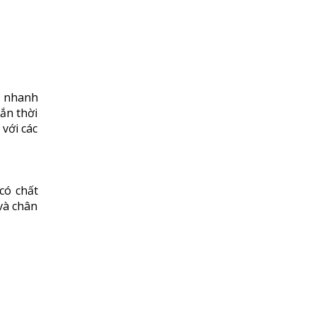
à nhanh
gắn thời
với các
có chất
 và chân